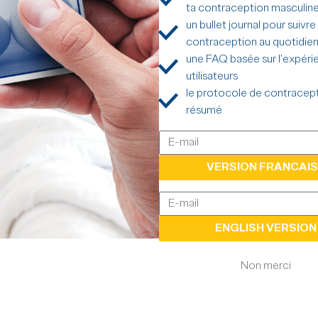
Entrelac.coop travaille pou
ta contraception masculin
médical de contraception m
un bullet journal pour suivre
dans toute l’Europe.
contraception au quotidie
une FAQ basée sur l'expéri
utilisateurs
le protocole de contracep
résumé
VERSION FRANCAIS
Alternative:
ENGLISH VERSION
Alternative:
Non merci