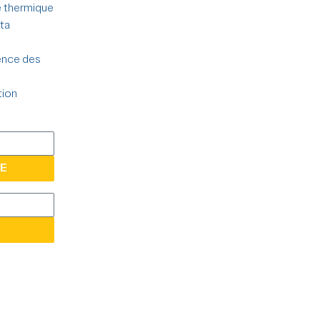
r faire de l’anneau thermique un dispositif
e thermique
asculine efficace, réversible et disponible
 ta
n
ence des
EN SAVOIR PLUS
tion
E