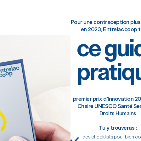
Pour une contraception plus
en 2023, Entrelac.coop t
ce gui
2028 :
pratiq
L'anneau
contrace
premier prix d'Innovation 
masculin
Chaire UNESCO Santé Sex
Droits Humains
pharmac
Tu y trouveras :
des checklists pour bien 